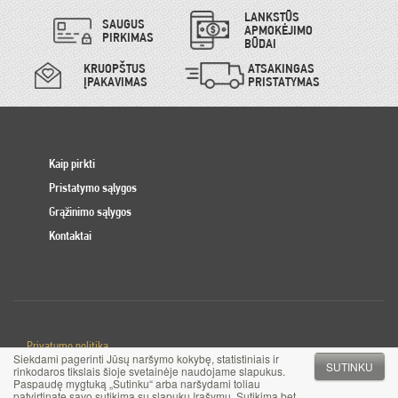
LANKSTŪS
SAUGUS
APMOKĖJIMO
PIRKIMAS
BŪDAI
KRUOPŠTUS
ATSAKINGAS
ĮPAKAVIMAS
PRISTATYMAS
Kaip pirkti
Pristatymo sąlygos
Grąžinimo sąlygos
Kontaktai
Privatumo politika
Siekdami pagerinti Jūsų naršymo kokybę, statistiniais ir
Slapuku politika
SUTINKU
rinkodaros tikslais šioje svetainėje naudojame slapukus.
Paspaudę mygtuką „Sutinku“ arba naršydami toliau
patvirtinate savo sutikimą su slapukų įrašymu. Sutikimą bet
© 2017 MB Pinigai.lt. Visos teisės saugomos