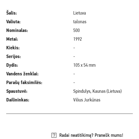
Šalis:
Lietuva
Valiuta:
talonas
Nominalas:
500
Metai:
1992
Kiekis:
-
Serijos:
-
Dydis:
105 x 54 mm
Vandens ženklai:
-
Parašų faksimilės:
-
Spaustuvė:
Spindulys, Kaunas (Lietuva)
Dailininkas:
Vilius Jurkūnas
Radai neatitikimą? Pranešk mums!