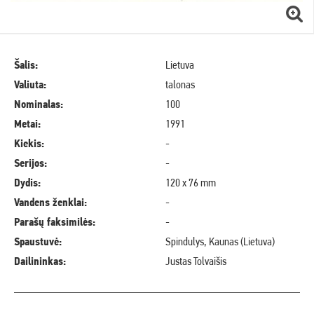
Šalis:
Lietuva
Valiuta:
talonas
Nominalas:
100
Metai:
1991
Kiekis:
-
Serijos:
-
Dydis:
120 x 76 mm
Vandens ženklai:
-
Parašų faksimilės:
-
Spaustuvė:
Spindulys, Kaunas (Lietuva)
Dailininkas:
Justas Tolvaišis