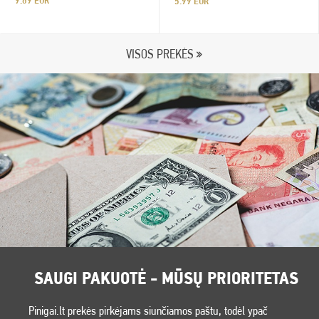
9.89 EUR
5.99 EUR
VISOS PREKĖS
SAUGI PAKUOTĖ - MŪSŲ PRIORITETAS
Pinigai.lt prekės pirkėjams siunčiamos paštu, todėl ypač