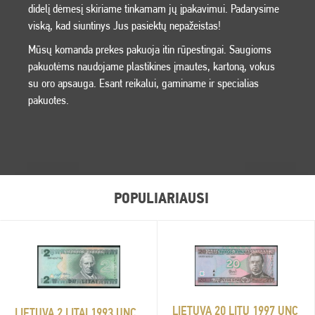
didelį dėmesį skiriame tinkamam jų įpakavimui. Padarysime
viską, kad siuntinys Jus pasiektų nepažeistas!
Mūsų komanda prekes pakuoja itin rūpestingai. Saugioms
pakuotėms naudojame plastikines įmautes, kartoną, vokus
su oro apsauga. Esant reikalui, gaminame ir specialias
pakuotes.
POPULIARIAUSI
LIETUVA 20 LITŲ 1997 UNC
LIETUVA 2 LITAI 1993 UNC