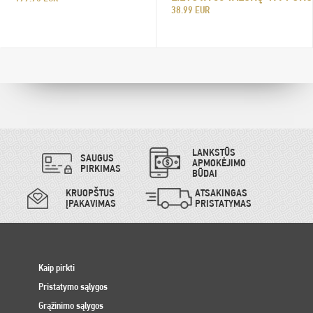
38.99 EUR
LANKSTŪS
SAUGUS
APMOKĖJIMO
PIRKIMAS
BŪDAI
KRUOPŠTUS
ATSAKINGAS
ĮPAKAVIMAS
PRISTATYMAS
Kaip pirkti
Pristatymo sąlygos
Grąžinimo sąlygos