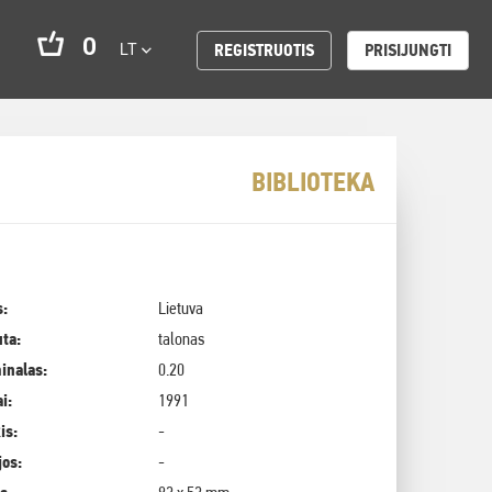
0
LT
REGISTRUOTIS
PRISIJUNGTI
BIBLIOTEKA
s:
Lietuva
uta:
talonas
inalas:
0.20
i:
1991
is:
-
jos:
-