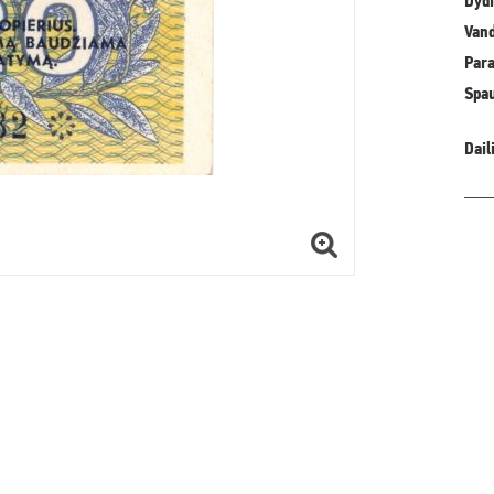
Dydi
Vand
Para
Spa
Dail