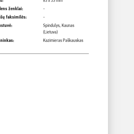
s:
83 x 53 mm
ens ženklai:
-
šų faksimilės:
-
ustuvė:
Spindulys, Kaunas
(Lietuva)
ininkas:
Kazimieras Paškauskas