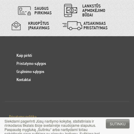
LANKSTŪS
SAUGUS
APMOKĖJIMO
PIRKIMAS
BŪDAI
KRUOPŠTUS
ATSAKINGAS
ĮPAKAVIMAS
PRISTATYMAS
Kaip pirkti
Pristatymo sąlygos
Grąžinimo sąlygos
Kontaktai
Privatumo politika
Siekdami pagerinti Jūsų naršymo kokybę, statistiniais ir
Slapuku politika
SUTINKU
rinkodaros tikslais šioje svetainėje naudojame slapukus.
Paspaudę mygtuką „Sutinku“ arba naršydami toliau
patvirtinate savo sutikimą su slapukų įrašymu. Sutikimą bet