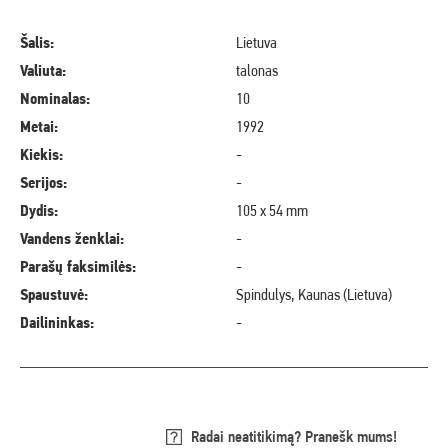
Šalis:
Lietuva
Valiuta:
talonas
Nominalas:
10
Metai:
1992
Kiekis:
-
Serijos:
-
Dydis:
105 x 54 mm
Vandens ženklai:
-
Parašų faksimilės:
-
Spaustuvė:
Spindulys, Kaunas (Lietuva)
Dailininkas:
-
Radai neatitikimą? Pranešk mums!