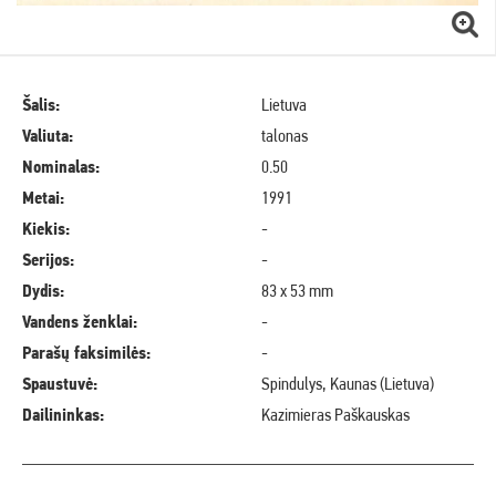
Šalis:
Lietuva
Valiuta:
talonas
Nominalas:
0.50
Metai:
1991
Kiekis:
-
Serijos:
-
Dydis:
83 x 53 mm
Vandens ženklai:
-
Parašų faksimilės:
-
Spaustuvė:
Spindulys, Kaunas (Lietuva)
Dailininkas:
Kazimieras Paškauskas