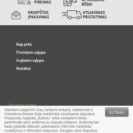
PIRKIMAS
BŪDAI
KRUOPŠTUS
ATSAKINGAS
ĮPAKAVIMAS
PRISTATYMAS
Kaip pirkti
Pristatymo sąlygos
Grąžinimo sąlygos
Kontaktai
Privatumo politika
Siekdami pagerinti Jūsų naršymo kokybę, statistiniais ir
Slapuku politika
SUTINKU
rinkodaros tikslais šioje svetainėje naudojame slapukus.
Paspaudę mygtuką „Sutinku“ arba naršydami toliau
patvirtinate savo sutikimą su slapukų įrašymu. Sutikimą bet
© 2017 MB Pinigai.lt. Visos teisės saugomos
kada galėsite atšaukti, pakeisdami interneto naršyklės
nustatymus ir ištrindami slapukus. Daugiau apie slapukus