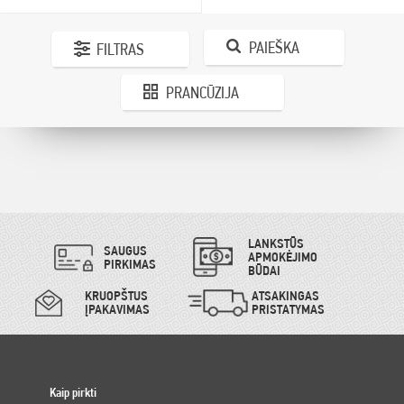
PAIEŠKA
FILTRAS
PRANCŪZIJA
LANKSTŪS
SAUGUS
APMOKĖJIMO
PIRKIMAS
BŪDAI
KRUOPŠTUS
ATSAKINGAS
ĮPAKAVIMAS
PRISTATYMAS
Kaip pirkti