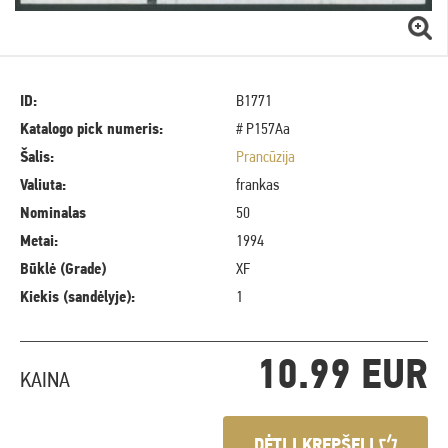
ID:
B1771
Katalogo pick numeris:
# P157Aa
Šalis:
Prancūzija
Valiuta:
frankas
Nominalas
50
Metai:
1994
Būklė (Grade)
XF
Kiekis (sandėlyje):
1
10.99 EUR
KAINA
DĖTI Į KREPŠELĮ