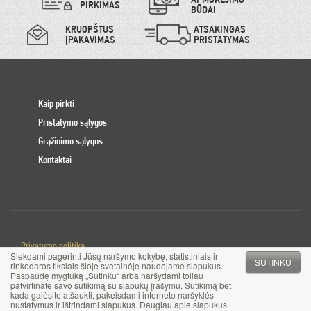
PIRKIMAS
BŪDAI
KRUOPŠTUS
ATSAKINGAS
ĮPAKAVIMAS
PRISTATYMAS
Kaip pirkti
Pristatymo sąlygos
Grąžinimo sąlygos
Kontaktai
Privatumo politika
Siekdami pagerinti Jūsų naršymo kokybę, statistiniais ir
Slapuku politika
SUTINKU
rinkodaros tikslais šioje svetainėje naudojame slapukus.
Paspaudę mygtuką „Sutinku“ arba naršydami toliau
patvirtinate savo sutikimą su slapukų įrašymu. Sutikimą bet
© 2017 MB Pinigai.lt. Visos teisės saugomos
kada galėsite atšaukti, pakeisdami interneto naršyklės
nustatymus ir ištrindami slapukus. Daugiau apie slapukus