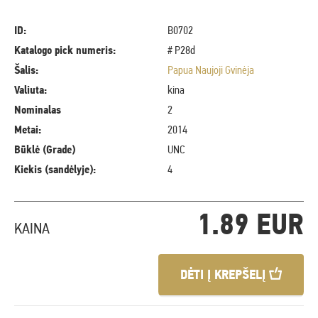
ID:
B0702
Katalogo pick numeris:
# P28d
Šalis:
Papua Naujoji Gvinėja
Valiuta:
kina
Nominalas
2
Metai:
2014
Būklė (Grade)
UNC
Kiekis (sandėlyje):
4
1.89 EUR
KAINA
DĖTI Į KREPŠELĮ