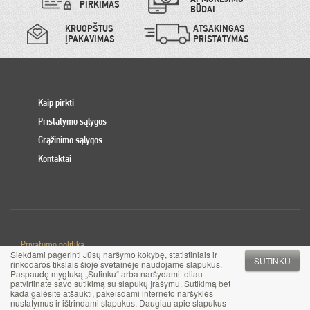
PIRKIMAS
BŪDAI
KRUOPŠTUS
ATSAKINGAS
ĮPAKAVIMAS
PRISTATYMAS
Kaip pirkti
Pristatymo sąlygos
Grąžinimo sąlygos
Kontaktai
Privatumo politika
Siekdami pagerinti Jūsų naršymo kokybę, statistiniais ir
Slapuku politika
SUTINKU
rinkodaros tikslais šioje svetainėje naudojame slapukus.
Paspaudę mygtuką „Sutinku“ arba naršydami toliau
patvirtinate savo sutikimą su slapukų įrašymu. Sutikimą bet
© 2017 MB Pinigai.lt. Visos teisės saugomos
kada galėsite atšaukti, pakeisdami interneto naršyklės
nustatymus ir ištrindami slapukus. Daugiau apie slapukus