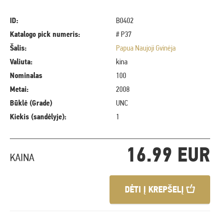
ID:
B0402
Katalogo pick numeris:
# P37
Šalis:
Papua Naujoji Gvinėja
Valiuta:
kina
Nominalas
100
Metai:
2008
Būklė (Grade)
UNC
Kiekis (sandėlyje):
1
16.99 EUR
KAINA
DĖTI Į KREPŠELĮ