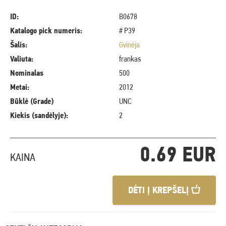
ID:
B0678
Katalogo pick numeris:
# P39
Šalis:
Gvinėja
Valiuta:
frankas
Nominalas
500
Metai:
2012
Būklė (Grade)
UNC
Kiekis (sandėlyje):
2
0.69 EUR
KAINA
DĖTI Į KREPŠELĮ