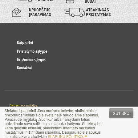
BŪDAI
KRUOPŠTUS
ATSAKINGAS
ĮPAKAVIMAS
PRISTATYMAS
Kaip pirkti
Pristatymo sąlygos
Grąžinimo sąlygos
Kontaktai
Privatumo politika
Siekdami pagerinti Jūsų naršymo kokybę, statistiniais ir
Slapuku politika
SUTINKU
rinkodaros tikslais šioje svetainėje naudojame slapukus.
Paspaudę mygtuką „Sutinku“ arba naršydami toliau
patvirtinate savo sutikimą su slapukų įrašymu. Sutikimą bet
© 2017 MB Pinigai.lt. Visos teisės saugomos
kada galėsite atšaukti, pakeisdami interneto naršyklės
nustatymus ir ištrindami slapukus. Daugiau apie slapukus
ir jų atsisakymą skaitykite
SLAPUKŲ POLITIKOJE