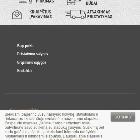
PIRKIMAS
BŪDAI
KRUOPŠTUS
ATSAKINGAS
ĮPAKAVIMAS
PRISTATYMAS
Kaip pirkti
Pristatymo sąlygos
Grąžinimo sąlygos
Kontaktai
Privatumo politika
Siekdami pagerinti Jūsų naršymo kokybę, statistiniais ir
Slapuku politika
SUTINKU
rinkodaros tikslais šioje svetainėje naudojame slapukus.
Paspaudę mygtuką „Sutinku“ arba naršydami toliau
patvirtinate savo sutikimą su slapukų įrašymu. Sutikimą bet
© 2017 MB Pinigai.lt. Visos teisės saugomos
kada galėsite atšaukti, pakeisdami interneto naršyklės
nustatymus ir ištrindami slapukus. Daugiau apie slapukus