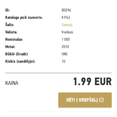
ID:
B0296
Katalogo pick numeris:
# P43
Šalis:
Gvinėja
Valiuta:
frankas
Nominalas
1 000
Metai:
2010
Būklė (Grade)
UNC
Kiekis (sandėlyje):
10
1.99 EUR
KAINA
DĖTI Į KREPŠELĮ