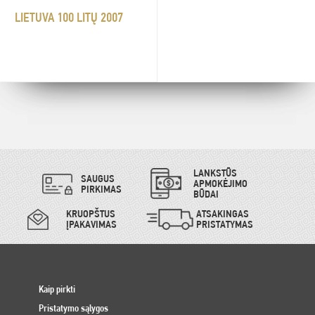
LIETUVA 100 LITŲ 2007
LANKSTŪS
SAUGUS
APMOKĖJIMO
PIRKIMAS
BŪDAI
KRUOPŠTUS
ATSAKINGAS
ĮPAKAVIMAS
PRISTATYMAS
Kaip pirkti
Pristatymo sąlygos