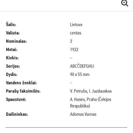
Šalis:
Lietuva
Valiuta:
centas
Nominalas:
2
Metai:
1922
Kiekis:
-
Serijos:
ABCČDEFGHIJ
Dydis:
90 x 55 mm
Vandens ženklai:
-
Parašų faksimilės:
V. Petrulis, I. Jazdauskas
Spaustuvė:
A. Hasės, Praha (Čekijos
Respublika)
Dailininkas:
Adomas Varnas