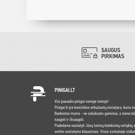
SAUGUS
PIRKIMAS
PINIGAI.LT
Visi pasaulio pinigai vienoje vietoje!
Pinigai.lt yra bonistikos entuziastų iniciatyva, kuria s
Banknotai mums - ne celiuliozės gaminiai, o meno kūri
saugoti ir išsaugoti.
Padedame nustatyti Jūsų turimų kolekcinių vertybių
vertės nustatymo klausimais. Visos svetainėje siūlom