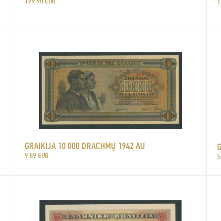
199.90 EUR
1
GRAIKIJA 10 000 DRACHMŲ 1942 AU
G
9.89 EUR
5