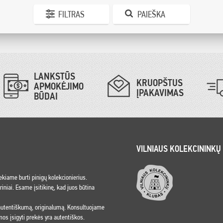
FILTRAS
PAIEŠKA
LANKSTŪS
KRUOPŠTUS
APMOKĖJIMO
ĮPAKAVIMAS
BŪDAI
VILNIAUS KOLEKCININKŲ
iekiame burti pinigų kolekcionierius.
niai. Esame įsitikinę, kad juos būtina
 autentiškumą, originalumą. Konsultuojame
os įsigyti prekės yra autentiškos.