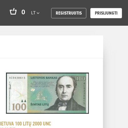
0
LT
REGISTRUOTIS
PRISIJUNGTI
IETUVA 100 LITŲ 2000 UNC