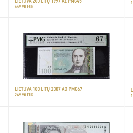
LIETUVA 200 LITŲ 1997 AZ PMG45
1
649.90 EUR
LIETUVA 100 LITŲ 2007 AD PMG67
L
249.90 EUR
1