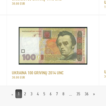
U
30.00 EUR
1
U
UKRAINA 100 GRIVINŲ 2014 UNC
3
30.00 EUR
1
2
3
4
5
6
7
8
35
36
»
«
...