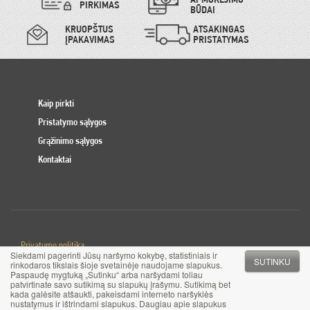
PIRKIMAS
BŪDAI
KRUOPŠTUS
ATSAKINGAS
ĮPAKAVIMAS
PRISTATYMAS
Kaip pirkti
Pristatymo sąlygos
Grąžinimo sąlygos
Kontaktai
Privatumo politika
Siekdami pagerinti Jūsų naršymo kokybę, statistiniais ir
Slapuku politika
SUTINKU
rinkodaros tikslais šioje svetainėje naudojame slapukus.
Paspaudę mygtuką „Sutinku“ arba naršydami toliau
patvirtinate savo sutikimą su slapukų įrašymu. Sutikimą bet
© 2017 MB Pinigai.lt. Visos teisės saugomos
kada galėsite atšaukti, pakeisdami interneto naršyklės
nustatymus ir ištrindami slapukus. Daugiau apie slapukus