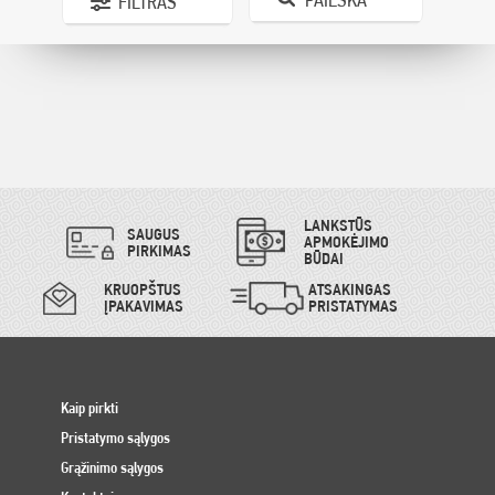
FILTRAS
LANKSTŪS
SAUGUS
APMOKĖJIMO
PIRKIMAS
BŪDAI
KRUOPŠTUS
ATSAKINGAS
ĮPAKAVIMAS
PRISTATYMAS
Kaip pirkti
Pristatymo sąlygos
Grąžinimo sąlygos