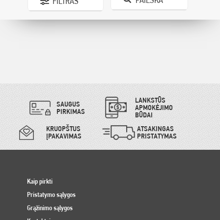
FILTRAS
LANKSTŪS
SAUGUS
APMOKĖJIMO
PIRKIMAS
BŪDAI
KRUOPŠTUS
ATSAKINGAS
ĮPAKAVIMAS
PRISTATYMAS
Kaip pirkti
Pristatymo sąlygos
Grąžinimo sąlygos