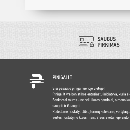
SAUGUS
PIRKIMAS
PINIGAI.LT
Visi pasaulio pinigai vienoje vietoje!
Pinigai.lt yra bonistikos entuziastų iniciatyva, kuria s
Banknotai mums - ne celiuliozės gaminiai, o meno kūri
saugoti ir išsaugoti.
Padedame nustatyti Jūsų turimų kolekcinių vertybių
vertės nustatymo klausimais. Visos svetainėje siūlom