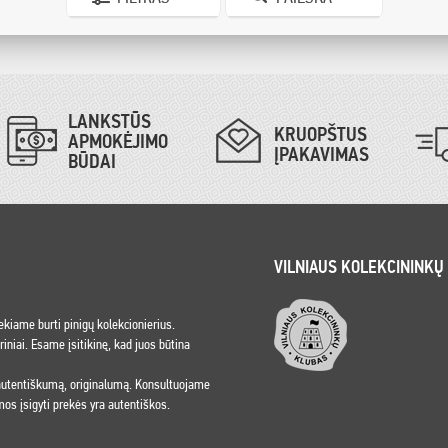
LANKSTŪS
KRUOPŠTUS
APMOKĖJIMO
ĮPAKAVIMAS
BŪDAI
VILNIAUS KOLEKCININKŲ
iekiame burti pinigų kolekcionierius.
niai. Esame įsitikinę, kad juos būtina
 autentiškumą, originalumą. Konsultuojame
os įsigyti prekės yra autentiškos.