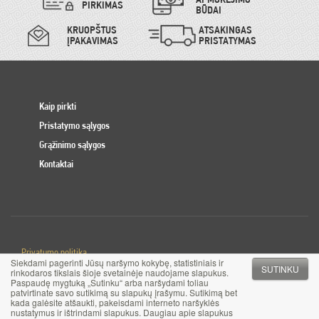
PIRKIMAS
BŪDAI
KRUOPŠTUS
ATSAKINGAS
ĮPAKAVIMAS
PRISTATYMAS
Kaip pirkti
Pristatymo sąlygos
Grąžinimo sąlygos
Kontaktai
Privatumo politika
Siekdami pagerinti Jūsų naršymo kokybę, statistiniais ir
Slapuku politika
SUTINKU
rinkodaros tikslais šioje svetainėje naudojame slapukus.
Paspaudę mygtuką „Sutinku“ arba naršydami toliau
patvirtinate savo sutikimą su slapukų įrašymu. Sutikimą bet
© 2017 MB Pinigai.lt. Visos teisės saugomos
kada galėsite atšaukti, pakeisdami interneto naršyklės
nustatymus ir ištrindami slapukus. Daugiau apie slapukus