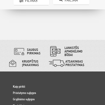
FILTRAS
LANKSTŪS
SAUGUS
APMOKĖJIMO
PIRKIMAS
BŪDAI
KRUOPŠTUS
ATSAKINGAS
ĮPAKAVIMAS
PRISTATYMAS
Kaip pirkti
Pristatymo sąlygos
Grąžinimo sąlygos