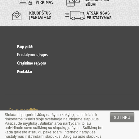
PIRKIMAS
BŪDAI
KRUOPŠTUS
ATSAKINGAS
ĮPAKAVIMAS
PRISTATYMAS
Kaip pirkti
Pristatymo sąlygos
Grąžinimo sąlygos
Kontaktai
Privatumo politika
Siekdami pagerinti Jūsų naršymo kokybę, statistiniais ir
Slapuku politika
SUTINKU
rinkodaros tikslais šioje svetainėje naudojame slapukus.
Paspaudę mygtuką „Sutinku“ arba naršydami toliau
patvirtinate savo sutikimą su slapukų įrašymu. Sutikimą bet
© 2017 MB Pinigai.lt. Visos teisės saugomos
kada galėsite atšaukti, pakeisdami interneto naršyklės
nustatymus ir ištrindami slapukus. Daugiau apie slapukus