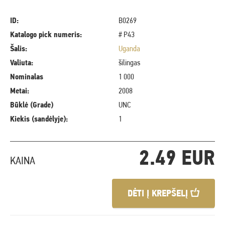
ID:
B0269
Katalogo pick numeris:
# P43
Šalis:
Uganda
Valiuta:
šilingas
Nominalas
1 000
Metai:
2008
Būklė (Grade)
UNC
Kiekis (sandėlyje):
1
2.49 EUR
KAINA
DĖTI Į KREPŠELĮ