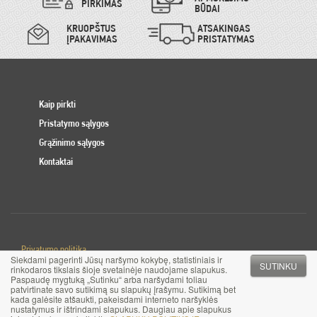
PIRKIMAS
BŪDAI
KRUOPŠTUS
ATSAKINGAS
ĮPAKAVIMAS
PRISTATYMAS
Kaip pirkti
Pristatymo sąlygos
Grąžinimo sąlygos
Kontaktai
Privatumo politika
Siekdami pagerinti Jūsų naršymo kokybę, statistiniais ir
Slapuku politika
SUTINKU
rinkodaros tikslais šioje svetainėje naudojame slapukus.
Paspaudę mygtuką „Sutinku“ arba naršydami toliau
patvirtinate savo sutikimą su slapukų įrašymu. Sutikimą bet
© 2017 MB Pinigai.lt. Visos teisės saugomos
kada galėsite atšaukti, pakeisdami interneto naršyklės
nustatymus ir ištrindami slapukus. Daugiau apie slapukus