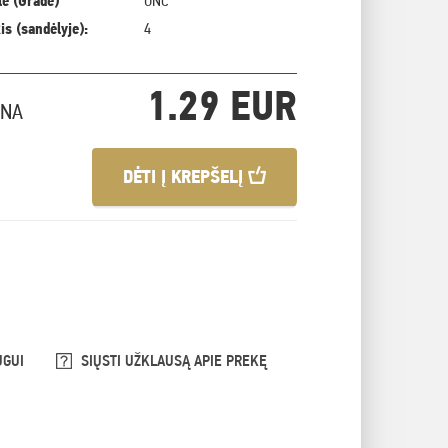
ė (Grade)
UNC
is (sandėlyje):
4
1.29 EUR
INA
DĖTI Į KREPŠELĮ
UGUI
SIŲSTI UŽKLAUSĄ APIE PREKĘ