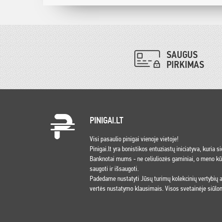
SAUGUS
PIRKIMAS
PINIGAI.LT
Visi pasaulio pinigai vienoje vietoje!
Pinigai.lt yra bonistikos entuziastų iniciatyva, kuria s
Banknotai mums - ne celiuliozės gaminiai, o meno kūri
saugoti ir išsaugoti.
Padedame nustatyti Jūsų turimų kolekcinių vertybių
vertės nustatymo klausimais. Visos svetainėje siūlom