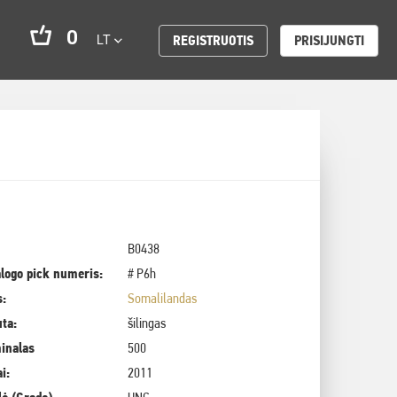
0
LT
REGISTRUOTIS
PRISIJUNGTI
B0438
logo pick numeris:
# P6h
s:
Somalilandas
uta:
šilingas
inalas
500
i:
2011