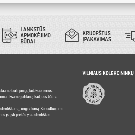
LANKSTŪS
KRUOPŠTUS
APMOKĖJIMO
ĮPAKAVIMAS
BŪDAI
VILNIAUS KOLEKCININKŲ
iekiame burti pinigų kolekcionierius.
niai. Esame įsitikinę, kad juos būtina
 autentiškumą, originalumą. Konsultuojame
os įsigyti prekės yra autentiškos.