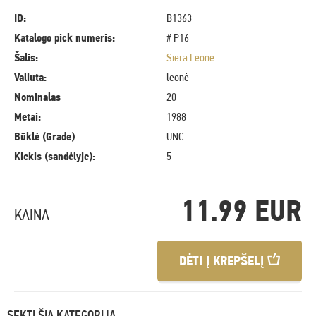
ID:
B1363
Katalogo pick numeris:
# P16
Šalis:
Siera Leonė
Valiuta:
leonė
Nominalas
20
Metai:
1988
Būklė (Grade)
UNC
Kiekis (sandėlyje):
5
11.99 EUR
KAINA
DĖTI Į KREPŠELĮ
SEKTI ŠIĄ KATEGORIJĄ