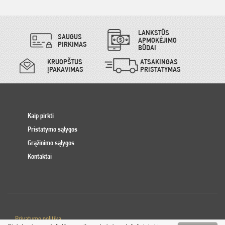
LANKSTŪS
SAUGUS
APMOKĖJIMO
PIRKIMAS
BŪDAI
KRUOPŠTUS
ATSAKINGAS
ĮPAKAVIMAS
PRISTATYMAS
Kaip pirkti
Pristatymo sąlygos
Grąžinimo sąlygos
Kontaktai
Privatumo politika