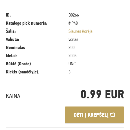
ID:
B0266
Katalogo pick numeris:
# P48
Šalis:
Šiaurės Korėja
Valiuta:
vonas
Nominalas
200
Metai:
2005
Būklė (Grade)
UNC
Kiekis (sandėlyje):
3
0.99 EUR
KAINA
DĖTI Į KREPŠELĮ