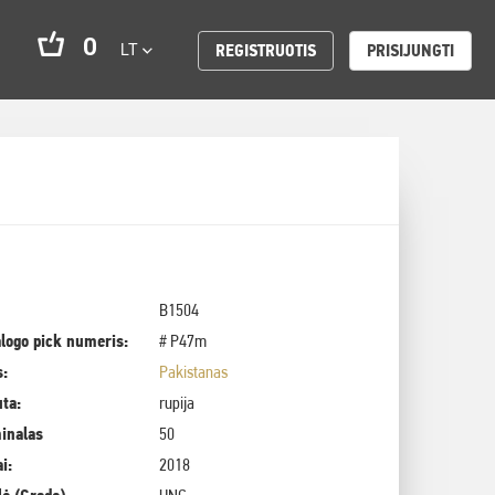
0
LT
REGISTRUOTIS
PRISIJUNGTI
B1504
logo pick numeris:
# P47m
s:
Pakistanas
uta:
rupija
inalas
50
i:
2018