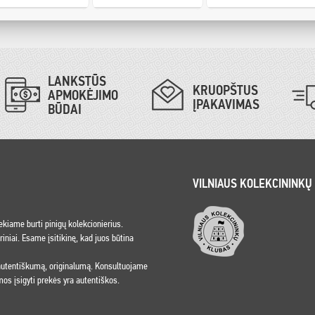
LANKSTŪS
KRUOPŠTUS
APMOKĖJIMO
ĮPAKAVIMAS
BŪDAI
VILNIAUS KOLEKCININKŲ
iekiame burti pinigų kolekcionierius.
niai. Esame įsitikinę, kad juos būtina
 autentiškumą, originalumą. Konsultuojame
os įsigyti prekės yra autentiškos.