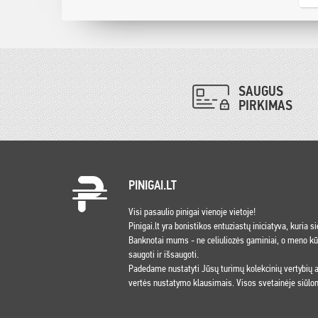
SAUGUS
PIRKIMAS
PINIGAI.LT
Visi pasaulio pinigai vienoje vietoje!
Pinigai.lt yra bonistikos entuziastų iniciatyva, kuria s
Banknotai mums - ne celiuliozės gaminiai, o meno kūri
saugoti ir išsaugoti.
Padedame nustatyti Jūsų turimų kolekcinių vertybių
vertės nustatymo klausimais. Visos svetainėje siūlom