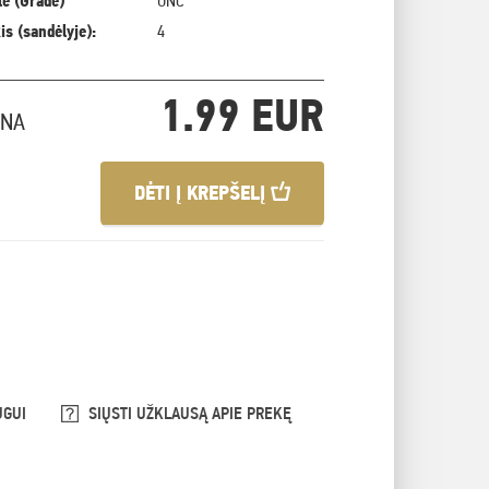
ė (Grade)
UNC
is (sandėlyje):
4
1.99 EUR
INA
DĖTI Į KREPŠELĮ
UGUI
SIŲSTI UŽKLAUSĄ APIE PREKĘ