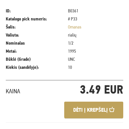
ID:
B0361
Katalogo pick numeris:
# P33
Šalis:
Omanas
Valiuta:
rialių
Nominalas
1/2
Metai:
1995
Būklė (Grade)
UNC
Kiekis (sandėlyje):
10
3.49 EUR
KAINA
DĖTI Į KREPŠELĮ