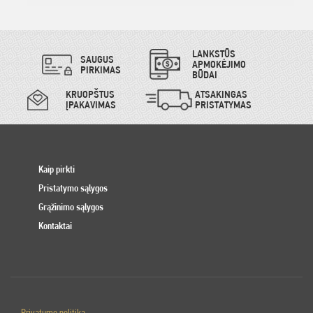
LANKSTŪS
SAUGUS
APMOKĖJIMO
PIRKIMAS
BŪDAI
KRUOPŠTUS
ATSAKINGAS
ĮPAKAVIMAS
PRISTATYMAS
Kaip pirkti
Pristatymo sąlygos
Grąžinimo sąlygos
Kontaktai
Privatumo politika