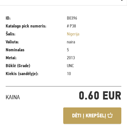
ID:
B0396
Katalogo pick numeris:
# P38
Šalis:
Nigerija
Valiuta:
naira
Nominalas
5
Metai:
2013
Būklė (Grade)
UNC
Kiekis (sandėlyje):
10
0.60 EUR
KAINA
DĖTI Į KREPŠELĮ