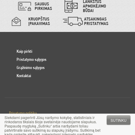
LANKSTŪS
SAUGUS
APMOKĖJIMO
PIRKIMAS
BŪDAI
KRUOPŠTUS
ATSAKINGAS
ĮPAKAVIMAS
PRISTATYMAS
Kaip pirkti
Pristatymo sąlygos
Grąžinimo sąlygos
Kontaktai
Privatumo politika
Siekdami pagerinti Jūsų naršymo kokybę, statistiniais ir
Slapuku politika
SUTINKU
rinkodaros tikslais šioje svetainėje naudojame slapukus.
Paspaudę mygtuką „Sutinku“ arba naršydami toliau
patvirtinate savo sutikimą su slapukų įrašymu. Sutikimą bet
© 2017 MB Pinigai.lt. Visos teisės saugomos
kada galėsite atšaukti, pakeisdami interneto naršyklės