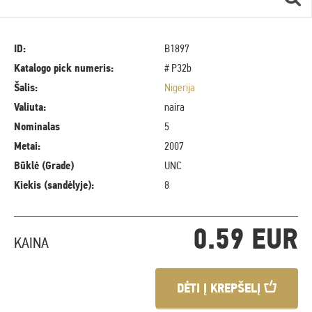
ID:
B1897
Katalogo pick numeris:
# P32b
Šalis:
Nigerija
Valiuta:
naira
Nominalas
5
Metai:
2007
Būklė (Grade)
UNC
Kiekis (sandėlyje):
8
0.59 EUR
KAINA
DĖTI Į KREPŠELĮ