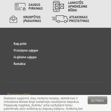
LANKSTŪS
SAUGUS
APMOKĖJIMO
PIRKIMAS
BŪDAI
KRUOPŠTUS
ATSAKINGAS
ĮPAKAVIMAS
PRISTATYMAS
Kaip pirkti
Pristatymo sąlygos
Grąžinimo sąlygos
Kontaktai
Privatumo politika
Siekdami pagerinti Jūsų naršymo kokybę, statistiniais ir
Slapuku politika
SUTINKU
rinkodaros tikslais šioje svetainėje naudojame slapukus.
Paspaudę mygtuką „Sutinku“ arba naršydami toliau
patvirtinate savo sutikimą su slapukų įrašymu. Sutikimą bet
© 2017 MB Pinigai.lt. Visos teisės saugomos