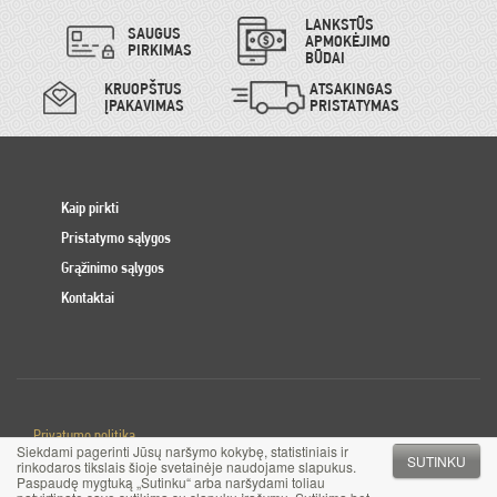
LANKSTŪS
SAUGUS
APMOKĖJIMO
PIRKIMAS
BŪDAI
KRUOPŠTUS
ATSAKINGAS
ĮPAKAVIMAS
PRISTATYMAS
Kaip pirkti
Pristatymo sąlygos
Grąžinimo sąlygos
Kontaktai
Privatumo politika
Siekdami pagerinti Jūsų naršymo kokybę, statistiniais ir
Slapuku politika
SUTINKU
rinkodaros tikslais šioje svetainėje naudojame slapukus.
Paspaudę mygtuką „Sutinku“ arba naršydami toliau