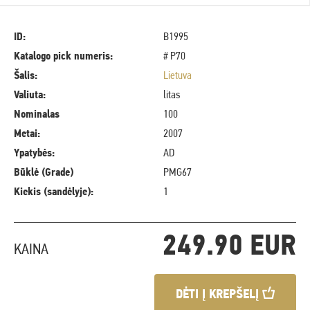
ID:
B1995
Katalogo pick numeris:
# P70
Šalis:
Lietuva
Valiuta:
litas
Nominalas
100
Metai:
2007
Ypatybės:
AD
Būklė (Grade)
PMG67
Kiekis (sandėlyje):
1
249.90 EUR
KAINA
DĖTI Į KREPŠELĮ