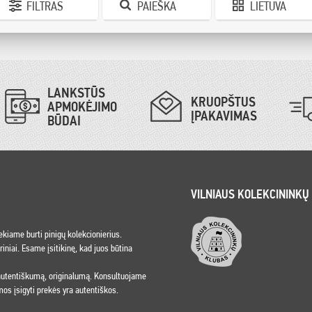
FILTRAS
PAIEŠKA
LIETUVA
LANKSTŪS
KRUOPŠTUS
APMOKĖJIMO
ĮPAKAVIMAS
BŪDAI
VILNIAUS KOLEKCININKŲ
iekiame burti pinigų kolekcionierius.
niai. Esame įsitikinę, kad juos būtina
 autentiškumą, originalumą. Konsultuojame
os įsigyti prekės yra autentiškos.