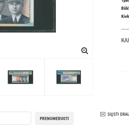
Ypat
Būkl
Kiek
KA
SIŲSTI DRA
PRENUMERUOTI