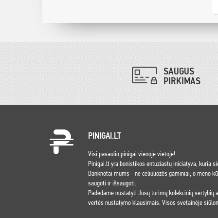
SAUGUS
PIRKIMAS
PINIGAI.LT
Visi pasaulio pinigai vienoje vietoje!
Pinigai.lt yra bonistikos entuziastų iniciatyva, kuria s
Banknotai mums - ne celiuliozės gaminiai, o meno kūri
saugoti ir išsaugoti.
Padedame nustatyti Jūsų turimų kolekcinių vertybių
vertės nustatymo klausimais. Visos svetainėje siūlom