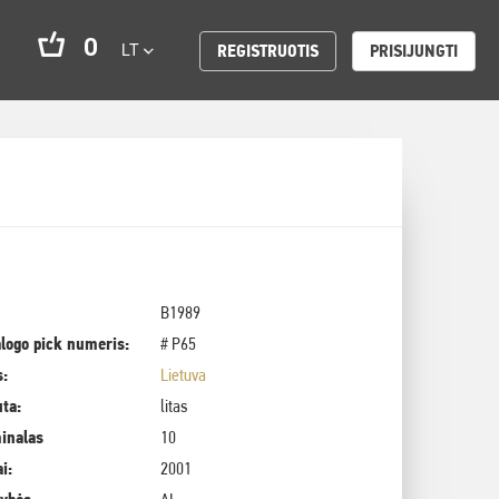
0
LT
REGISTRUOTIS
PRISIJUNGTI
B1989
logo pick numeris:
# P65
s:
Lietuva
uta:
litas
inalas
10
i:
2001