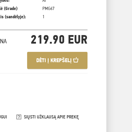
ybės:
AI
ė (Grade)
PMG67
is (sandėlyje):
1
219.90 EUR
INA
DĖTI Į KREPŠELĮ
UGUI
SIŲSTI UŽKLAUSĄ APIE PREKĘ