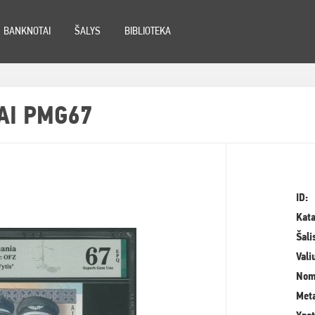
BANKNOTAI
ŠALYS
BIBLIOTEKA
 AI PMG67
ID:
Kata
Šali
Vali
Nom
Meta