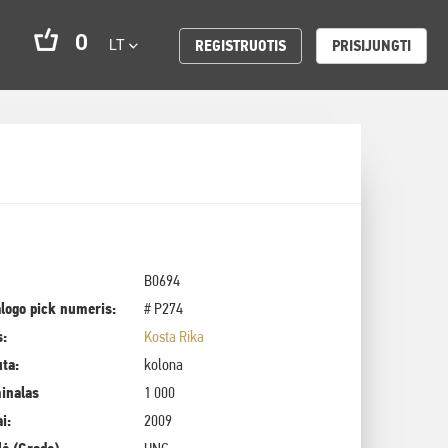
0
LT
REGISTRUOTIS
PRISIJUNGTI
B0694
logo pick numeris:
# P274
s:
Kosta Rika
uta:
kolona
inalas
1 000
i:
2009