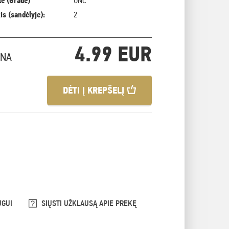
ė (Grade)
UNC
is (sandėlyje):
2
4.99 EUR
INA
DĖTI Į KREPŠELĮ
UGUI
SIŲSTI UŽKLAUSĄ APIE PREKĘ