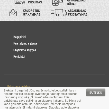
APMOKĖJIMO
PIRKIMAS
BŪDAI
KRUOPŠTUS
ATSAKINGAS
ĮPAKAVIMAS
PRISTATYMAS
Kaip pirkti
Pristatymo sąlygos
Grąžinimo sąlygos
Kontaktai
Privatumo politika
Siekdami pagerinti Jūsų naršymo kokybę, statistiniais ir
Slapuku politika
SUTINKU
rinkodaros tikslais šioje svetainėje naudojame slapukus.
Paspaudę mygtuką „Sutinku“ arba naršydami toliau
patvirtinate savo sutikimą su slapukų įrašymu. Sutikimą bet
© 2017 MB Pinigai.lt. Visos teisės saugomos
kada galėsite atšaukti, pakeisdami interneto naršyklės
nustatymus ir ištrindami slapukus. Daugiau apie slapukus