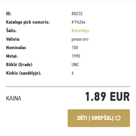
ID:
B0232
Katalogo pick numeris:
# P426e
Šalis:
Kolumbija
Valiuta:
pesas oro
Nominalas
100
Metai:
1990
Būklė (Grade)
UNC
Kiekis (sandėlyje):
6
1.89 EUR
KAINA
DĖTI Į KREPŠELĮ