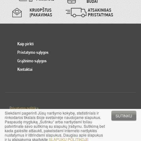
BŪDAI
KRUOPŠTUS
ATSAKINGAS
ĮPAKAVIMAS
PRISTATYMAS
Kaip pirkti
Pristatymo sąlygos
Grąžinimo sąlygos
Kontaktai
Privatumo politika
Siekdami pagerinti Jūsų naršymo kokybę, statistiniais ir
Slapuku politika
SUTINKU
rinkodaros tikslais šioje svetainėje naudojame slapukus.
Paspaudę mygtuką „Sutinku“ arba naršydami toliau
patvirtinate savo sutikimą su slapukų įrašymu. Sutikimą bet
© 2017 MB Pinigai.lt. Visos teisės saugomos
kada galėsite atšaukti, pakeisdami interneto naršyklės
nustatymus ir ištrindami slapukus. Daugiau apie slapukus
ir jų atsisakymą skaitykite
SLAPUKŲ POLITIKOJE