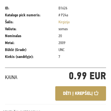
ID:
B1626
Katalogo pick numeris:
# P24a
Šalis:
Kirgizija
Valiuta:
somas
Nominalas
20
Metai:
2009
Būklė (Grade)
UNC
Kiekis (sandėlyje):
7
0.99 EUR
KAINA
DĖTI Į KREPŠELĮ