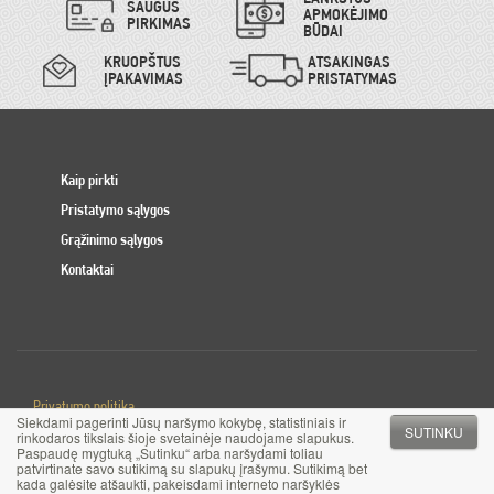
SAUGUS
APMOKĖJIMO
PIRKIMAS
BŪDAI
KRUOPŠTUS
ATSAKINGAS
ĮPAKAVIMAS
PRISTATYMAS
Kaip pirkti
Pristatymo sąlygos
Grąžinimo sąlygos
Kontaktai
Privatumo politika
Siekdami pagerinti Jūsų naršymo kokybę, statistiniais ir
Slapuku politika
SUTINKU
rinkodaros tikslais šioje svetainėje naudojame slapukus.
Paspaudę mygtuką „Sutinku“ arba naršydami toliau
patvirtinate savo sutikimą su slapukų įrašymu. Sutikimą bet
© 2017 MB Pinigai.lt. Visos teisės saugomos
kada galėsite atšaukti, pakeisdami interneto naršyklės