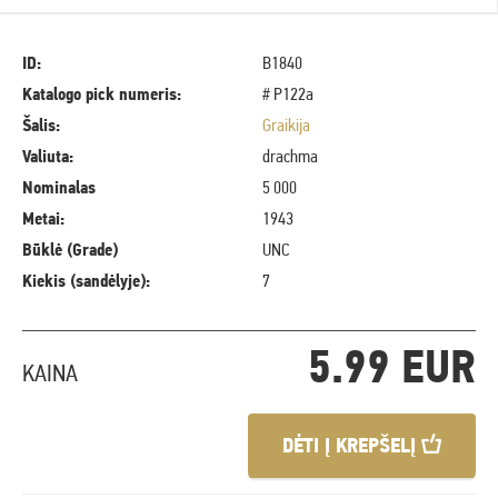
ID:
B1840
Katalogo pick numeris:
# P122a
Šalis:
Graikija
Valiuta:
drachma
Nominalas
5 000
Metai:
1943
Būklė (Grade)
UNC
Kiekis (sandėlyje):
7
5.99 EUR
KAINA
DĖTI Į KREPŠELĮ