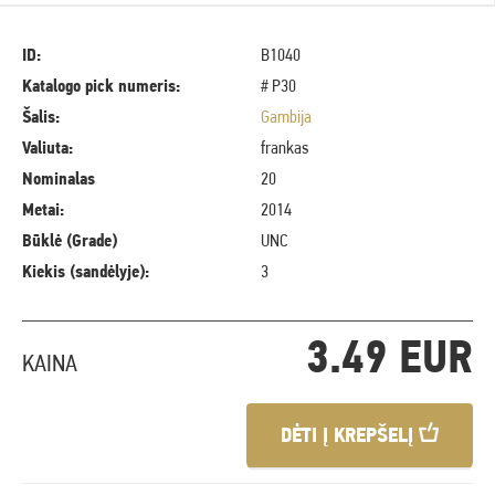
ID:
B1040
Katalogo pick numeris:
# P30
Šalis:
Gambija
Valiuta:
frankas
Nominalas
20
Metai:
2014
Būklė (Grade)
UNC
Kiekis (sandėlyje):
3
3.49 EUR
KAINA
DĖTI Į KREPŠELĮ