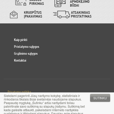
APMOKĖJIMO
PIRKIMAS
BŪDAI
KRUOPŠTUS
ATSAKINGAS
ĮPAKAVIMAS
PRISTATYMAS
Kaip pirkti
Pristatymo sąlygos
Grąžinimo sąlygos
Kontaktai
Privatumo politika
Siekdami pagerinti Jūsų naršymo kokybę, statistiniais ir
Slapuku politika
SUTINKU
rinkodaros tikslais šioje svetainėje naudojame slapukus.
Paspaudę mygtuką „Sutinku“ arba naršydami toliau
patvirtinate savo sutikimą su slapukų įrašymu. Sutikimą bet
© 2017 MB Pinigai.lt. Visos teisės saugomos
kada galėsite atšaukti, pakeisdami interneto naršyklės
nustatymus ir ištrindami slapukus. Daugiau apie slapukus