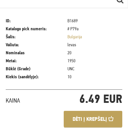
ID:
B1689
Katalogo pick numeris:
# P79a
Šalis:
Bulgarija
Valiuta:
levas
Nominalas
20
Metai:
1950
Būklė (Grade)
UNC
Kiekis (sandėlyje):
10
6.49 EUR
KAINA
DĖTI Į KREPŠELĮ