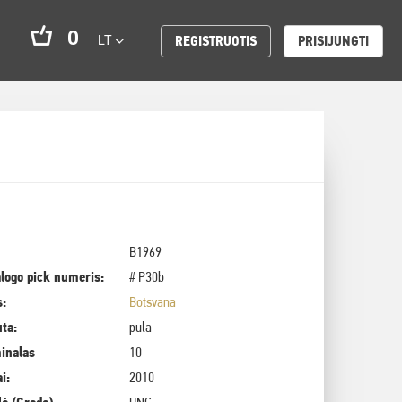
0
LT
REGISTRUOTIS
PRISIJUNGTI
B1969
logo pick numeris:
# P30b
s:
Botsvana
uta:
pula
inalas
10
i:
2010