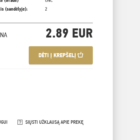
ė (Grade)
UNC
is (sandėlyje):
2
2.89 EUR
INA
DĖTI Į KREPŠELĮ
UGUI
SIŲSTI UŽKLAUSĄ APIE PREKĘ