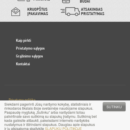
BŪDAI
KRUOPŠTUS
ATSAKINGAS
ĮPAKAVIMAS
PRISTATYMAS
Kaip pirkti
Pristatymo sąlygos
Grąžinimo sąlygos
Kontaktai
Privatumo politika
Siekdami pagerinti Jūsų naršymo kokybę, statistiniais ir
Slapuku politika
SUTINKU
rinkodaros tikslais šioje svetainėje naudojame slapukus.
Paspaudę mygtuką „Sutinku“ arba naršydami toliau
patvirtinate savo sutikimą su slapukų įrašymu. Sutikimą bet
© 2017 MB Pinigai.lt. Visos teisės saugomos
kada galėsite atšaukti, pakeisdami interneto naršyklės
nustatymus ir ištrindami slapukus. Daugiau apie slapukus
ir jų atsisakymą skaitykite
SLAPUKŲ POLITIKOJE