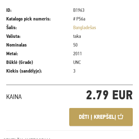
ID:
B1963
Katalogo pick numeris:
# P56a
Šalis:
Bangladešas
Valiuta:
taka
Nominalas
50
Metai:
2011
Būklė (Grade)
UNC
Kiekis (sandėlyje):
3
2.79 EUR
KAINA
DĖTI Į KREPŠELĮ