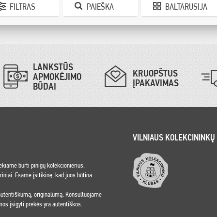
FILTRAS
PAIEŠKA
BALTARUSIJA
LANKSTŪS
KRUOPŠTUS
APMOKĖJIMO
ĮPAKAVIMAS
BŪDAI
VILNIAUS KOLEKCININKŲ
iekiame burti pinigų kolekcionierius.
niai. Esame įsitikinę, kad juos būtina
 autentiškumą, originalumą. Konsultuojame
os įsigyti prekės yra autentiškos.