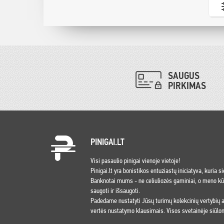
SAUGUS
PIRKIMAS
PINIGAI.LT
Visi pasaulio pinigai vienoje vietoje!
Pinigai.lt yra bonistikos entuziastų iniciatyva, kuria s
Banknotai mums - ne celiuliozės gaminiai, o meno kūri
saugoti ir išsaugoti.
Padedame nustatyti Jūsų turimų kolekcinių vertybių
vertės nustatymo klausimais. Visos svetainėje siūlom