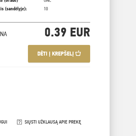
ė (Grade)
UNC
is (sandėlyje):
10
0.39 EUR
INA
DĖTI Į KREPŠELĮ
UGUI
SIŲSTI UŽKLAUSĄ APIE PREKĘ