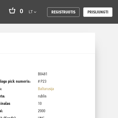
0
LT
REGISTRUOTIS
PRISIJUNGTI
B0481
logo pick numeris:
# P23
s:
Baltarusija
uta:
rublis
inalas
10
i:
2000